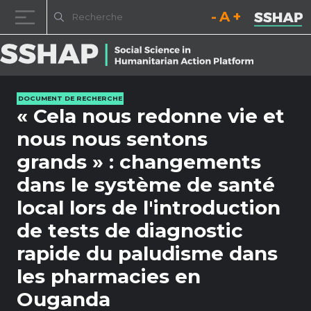
Diminuez la taille de la pol
Réinitialisez la t
Augmentez l
Passer au contenu
DOCUMENT DE RECHERCHE
« Cela nous redonne vie et
nous nous sentons
grands » : changements
dans le système de santé
local lors de l'introduction
de tests de diagnostic
rapide du paludisme dans
les pharmacies en
Ouganda