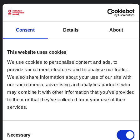
CONTENU ASSOCIÉ
Consent
Details
About
ARTICLE
Note contextuelle : Pratiques
funéraires en Ituri
This website uses cookies
Cette note est la deuxième produite par " le collectif
We use cookies to personalise content and ads, to
pour l'Ituri ", un réseau informel principalement animé
par des chercheurs en sciences sociales qui fournissent
provide social media features and to analyse our traffic.
des informations contextuelles pour la réponse à
We also share information about your use of our site with
l'épidémie d'Ebola à Bundibugyo dans l'Ituri, à l'est de
our social media, advertising and analytics partners who
la RDC. Cette note développe les…
may combine it with other information that you’ve provided
HAL Sciences ouvertes
2026
to them or that they’ve collected from your use of their
services.
ARTICLE
Note contextuelle sur l'épidémie
d'Ebola Bundibugyo en Ituri (2026)
Consent
Necessary
Cette note fournit un contexte sur la province de l'Ituri,
Selection