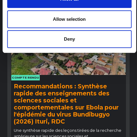
HAL Sciences ouvertes
2026
Allow selection
Deny
COMPTE RENDU
Recommandations : Synthèse
rapide des enseignements des
sciences sociales et
comportementales sur Ebola pour
l'épidémie du virus Bundibugyo
(2026) Ituri, RDC
Une synthèse rapide des leçons tirées de la recherche
antérieure sur les sciences sociales et