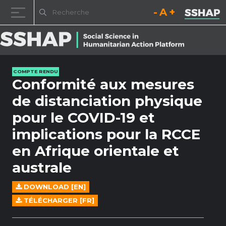
Diminuez la taille de la pol
Réinitialisez la t
Augmentez l
Passer au contenu
COMPTE RENDU
Conformité aux mesures
de distanciation physique
pour le COVID-19 et
implications pour la RCCE
en Afrique orientale et
australe
DOWNLOAD [EN]
TÉLÉCHARGER [FR]