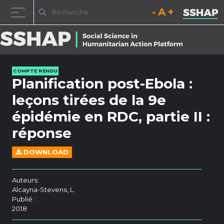
Diminuez la taille de la pol
Réinitialisez la t
Augmentez l
Passer au contenu
COMPTE RENDU
Planification post-Ebola :
leçons tirées de la 9e
épidémie en RDC, partie II :
réponse
DOWNLOAD
Auteurs:
Alcayna-Stevens, L.
Publié :
2018