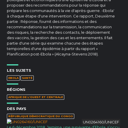
proposer des recommandations pour la réponse qui
prépare les communautés à la vie d'après-guerre. -Ebola'
à chaque étape d'une intervention. Ce rapport, Deuxième
partie : Réponse, fournit des informations et des
recommandations sur la transmission, la communication
des risques, la recherche des contacts, le déploiement
des vaccins, la gestion des cas et les enterrements. Il fait
partie d'une série qui examine chacune des étapes
temporelles d'une épidémie à partir du rapport «
Planification post-Ebola » (Alcayna-Stevens 2018).
LES SUJETS
EBOLA
SANTÉ
RÉGIONS
AFRIQUE DE L'OUEST ET CENTRALE
DES PAYS
RÉPUBLIQUE DÉMOCRATIQUE DU CONGO
UN0264160/UNICEF
Le 6 décembre 2018, Jemima, une survivante d’Ebola, s’occu