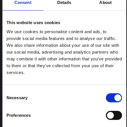
Consent
Details
About
Ce rapport est destiné aux superviseurs qui gèrent les
épidémies d'Ebola en cours ou qui travaillent sur des
activités de préparation et de rétablissement dans les
This website uses cookies
régions à risque ou affectées par des épidémies
d'Ebola. Il s'appuie sur une recherche ethnographique
We use cookies to personalise content and ads, to
rapide et intensive sur le terrain dans la province de
provide social media features and to analyse our traffic.
l'Équateur, en République démocratique…
We also share information about your use of our site with
UNICEF
2018
our social media, advertising and analytics partners who
may combine it with other information that you’ve provided
to them or that they’ve collected from your use of their
services.
Consent
Necessary
Selection
COMPTE RENDU
Preferences
Planification post-Ebola : leçons