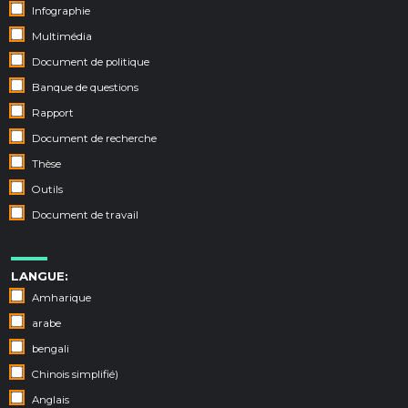
Infographie
Multimédia
Document de politique
Banque de questions
Rapport
Document de recherche
Thèse
Outils
Document de travail
LANGUE:
Amharique
arabe
bengali
Chinois simplifié)
Anglais