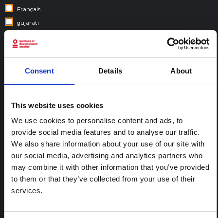
Français
gujarati
hébreu
hindi
italien
Consent
Details
About
Népalais
Portugais
This website uses cookies
Espagnol
Swahili
We use cookies to personalise content and ads, to
provide social media features and to analyse our traffic.
We also share information about your use of our site with
DES PAYS:
our social media, advertising and analytics partners who
may combine it with other information that you’ve provided
to them or that they’ve collected from your use of their
services.