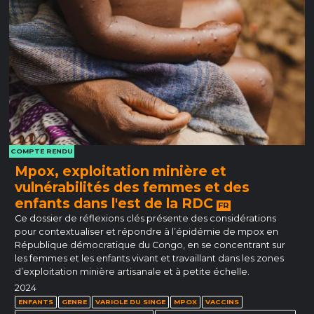
COMPTE RENDU
Mpox, exploitation minière et
vulnérabilités des femmes et des
enfants dans l'est de la RDC
FR
Ce dossier de réflexions clés présente des considérations
pour contextualiser et répondre à l’épidémie de mpox en
République démocratique du Congo, en se concentrant sur
les femmes et les enfants vivant et travaillant dans les zones
d’exploitation minière artisanale et à petite échelle.
2024
ENFANTS
GENRE
VARIOLE DU SINGE
MPOX
VACCINS