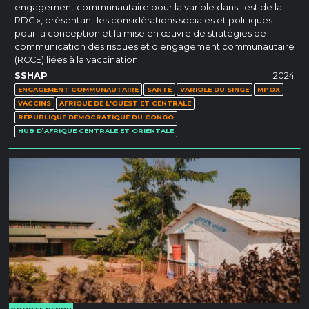
engagement communautaire pour la variole dans l'est de la
RDC », présentant les considérations sociales et politiques
pour la conception et la mise en œuvre de stratégies de
communication des risques et d'engagement communautaire
(RCCE) liées à la vaccination.
SSHAP
2024
ENGAGEMENT COMMUNAUTAIRE
SANTÉ
VARIOLE DU SINGE
MPOX
VACCINS
AFRIQUE DE L'OUEST ET CENTRALE
RÉPUBLIQUE DÉMOCRATIQUE DU CONGO
HUB D’AFRIQUE CENTRALE ET ORIENTALE