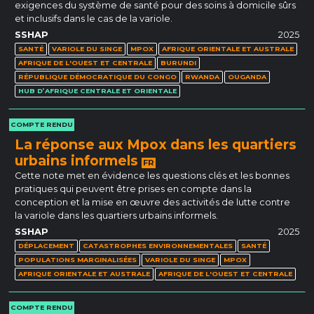
exigences du système de santé pour des soins à domicile sûrs
et inclusifs dans le cas de la variole.
SSHAP
2025
SANTÉ
VARIOLE DU SINGE
MPOX
AFRIQUE ORIENTALE ET AUSTRALE
AFRIQUE DE L'OUEST ET CENTRALE
BURUNDI
RÉPUBLIQUE DÉMOCRATIQUE DU CONGO
RWANDA
OUGANDA
HUB D’AFRIQUE CENTRALE ET ORIENTALE
COMPTE RENDU
La réponse aux Mpox dans les quartiers
urbains informels
FR
Cette note met en évidence les questions clés et les bonnes
pratiques qui peuvent être prises en compte dans la
conception et la mise en œuvre des activités de lutte contre
la variole dans les quartiers urbains informels.
SSHAP
2025
DÉPLACEMENT
CATASTROPHES ENVIRONNEMENTALES
SANTÉ
POPULATIONS MARGINALISÉES
VARIOLE DU SINGE
MPOX
AFRIQUE ORIENTALE ET AUSTRALE
AFRIQUE DE L'OUEST ET CENTRALE
COMPTE RENDU