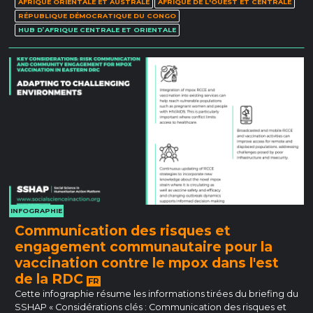
AFRIQUE ORIENTALE ET AUSTRALE
AFRIQUE DE L'OUEST ET CENTRALE
RÉPUBLIQUE DÉMOCRATIQUE DU CONGO
HUB D’AFRIQUE CENTRALE ET ORIENTALE
INFOGRAPHIE
Communication des risques et
engagement communautaire pour la
vaccination contre le mpox dans l'est
de la RDC
FR
Cette infographie résume les informations tirées du briefing du
SSHAP « Considérations clés : Communication des risques et