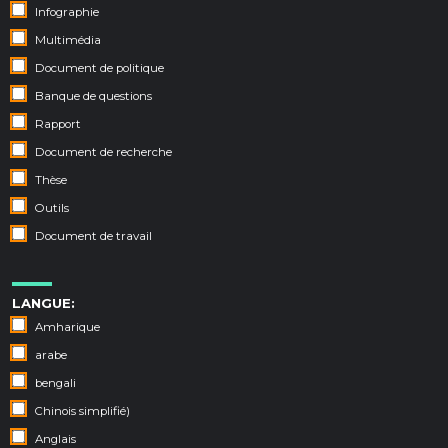
Infographie
Multimédia
Document de politique
Banque de questions
Rapport
Document de recherche
Thèse
Outils
Document de travail
LANGUE:
Amharique
arabe
bengali
Chinois simplifié)
Anglais