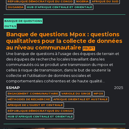
RÉPUBLIQUE DÉMOCRATIQUE DU CONGO
NIGERIA
AFRIQUE DU SUD
OUGANDA
HUB D’AFRIQUE CENTRALE ET ORIENTALE
BANQUE DE QUESTIONS
OUTILS
Banque de questions Mpox : questions
qualitatives pour la collecte de données
au niveau communautaire
FR
PT
Une banque de questions à l'usage des équipes de terrain et
des équipes de recherche locales travaillant dans les
communautés où se produit une transmission du mpox et
celles à risque de transmission, dans le but de soutenir la
collecte et l'utilisation de données sociales et
comportementales cohérentes et de haute qualité…
SSHAP
2025
ENGAGEMENT COMMUNAUTAIRE
VARIOLE DU SINGE
MPOX
MÉTHODES DE RECHERCHE
AFRIQUE ORIENTALE ET AUSTRALE
AFRIQUE DE L'OUEST ET CENTRALE
RÉPUBLIQUE DÉMOCRATIQUE DU CONGO
HUB D’AFRIQUE CENTRALE ET ORIENTALE