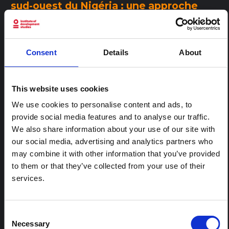
sud-ouest du Nigéria : une approche
ethnographique
Cet article, basé sur une étude ethnographique dans le sud-
ouest du Nigeria, cherche à contribuer à une compréhension
plus nuancée non seulement des obstacles à l'accès aux soins
Consent
Details
About
de santé, mais aussi des facteurs géographiques,
économiques et socioculturels complexes qui déterminent
comment et quand les gens...
This website uses cookies
Santé publique BMC
2025
COMMUNICATION
ENGAGEMENT COMMUNAUTAIRE
We use cookies to personalise content and ads, to
POPULATIONS MARGINALISÉES
VARIOLE DU SINGE
MPOX
provide social media features and to analyse our traffic.
POLITIQUE
AFRIQUE DE L'OUEST ET CENTRALE
NIGERIA
We also share information about your use of our site with
HUB AFRIQUE DE L’OUEST
our social media, advertising and analytics partners who
may combine it with other information that you’ve provided
DOCUMENT DE RECHERCHE
to them or that they’ve collected from your use of their
Mpox et la communauté des hommes
services.
ayant des rapports sexuels avec des
hommes (HSH) au Nigeria :
Perspectives exploratoires des HSH et
Consent
des personnes qui leur fournissent des
Necessary
services de santé
Selection