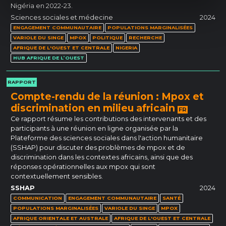
Nigéria en 2022-23.
Sciences sociales et médecine
2024
ENGAGEMENT COMMUNAUTAIRE
POPULATIONS MARGINALISÉES
VARIOLE DU SINGE
MPOX
POLITIQUE
RECHERCHE
AFRIQUE DE L'OUEST ET CENTRALE
NIGERIA
HUB AFRIQUE DE L’OUEST
RAPPORT
Compte-rendu de la réunion : Mpox et
discrimination en milieu africain
FR
Ce rapport résume les contributions des intervenants et des
participants à une réunion en ligne organisée par la
Plateforme des sciences sociales dans l'action humanitaire
(SSHAP) pour discuter des problèmes de mpox et de
discrimination dans les contextes africains, ainsi que des
réponses opérationnelles aux mpox qui sont
contextuellement sensibles.
SSHAP
2024
COMMUNICATION
ENGAGEMENT COMMUNAUTAIRE
SANTÉ
POPULATIONS MARGINALISÉES
VARIOLE DU SINGE
MPOX
AFRIQUE ORIENTALE ET AUSTRALE
AFRIQUE DE L'OUEST ET CENTRALE