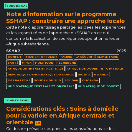
ÉTUDE DE CAS
Note d'information sur le programme
SSHAP : construire une approche locale
Cette note d'apprentissage partage les idées, les expériences
et les leçons tirées de l'approche du SSHAP en ce qui
concerne la localisation de ses réponses opérationnelles en
Afrique subsaharienne.
SSHAP
2025
CONFLIT
TRANSFRONTALIER
FAMINE
LA SÉCURITÉ ALIMENTAIRE
SANTÉ
MPOX
POLITIQUE
RECHERCHE
AFRIQUE ORIENTALE ET AUSTRALE
AFRIQUE DE L'OUEST ET CENTRALE
RÉPUBLIQUE DÉMOCRATIQUE DU CONGO
NIGERIA
RWANDA
SIERRA LEONE
SOUDAN DU SUD
SOUDAN
OUGANDA
HUB D’AFRIQUE CENTRALE ET ORIENTALE
HUB AFRIQUE DE L’OUEST
COMPTE RENDU
Considérations clés : Soins à domicile
pour la variole en Afrique centrale et
orientale
FR
Ce dossier présente les principales considérations sur les