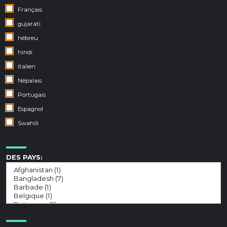
Français
gujarati
hébreu
hindi
italien
Népalais
Portugais
Espagnol
Swahili
DES PAYS: