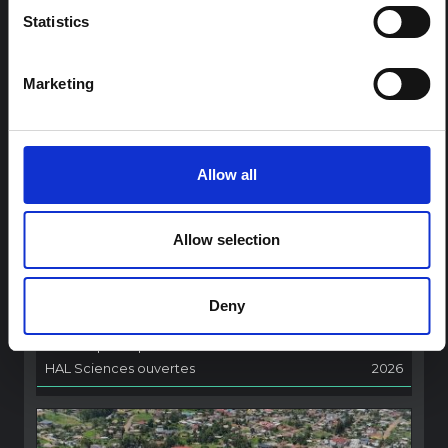
Cette note est la deuxième produite par " le collectif
Statistics
pour l'Ituri ", un réseau informel principalement animé
par des chercheurs en sciences sociales qui fournissent
des informations contextuelles pour la réponse à
l'épidémie d'Ebola à Bundibugyo dans l'Ituri, à l'est de
Marketing
la RDC. Cette note développe les…
HAL Sciences ouvertes
2026
ARTICLE
Allow all
Note contextuelle sur l'épidémie
d'Ebola Bundibugyo en Ituri (2026)
Allow selection
Cette note fournit un contexte sur la province de l'Ituri,
actuellement touchée par une épidémie d'Ebola
Bundibugyo. La note n'aborde pas directement
Deny
l'actualité et les derniers développements de la
réponse à Ebola, mais présente le contexte général
dans lequel le public...
HAL Sciences ouvertes
2026