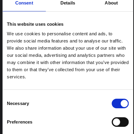
Considérations clés : parvenir à
Consent
Details
About
l'équité en matière de vaccin
contre la COVID-19 et de santé à
Ealing et au nord-ouest de Londres
This website uses cookies
Cette note illustre comment l’(in)équité en matière de
We use cookies to personalise content and ads, to
vaccin contre la COVID-19 s’est manifestée sur le terrain
provide social media features and to analyse our traffic.
et propose des considérations clés sur la manière dont
We also share information about your use of our site with
elle peut être améliorée dans le quartier d’Ealing, au
nord-ouest de Londres (NWL).
our social media, advertising and analytics partners who
SSHAP
2021
may combine it with other information that you’ve provided
to them or that they’ve collected from your use of their
services.
CONTENU ASSOCIÉ
Consent
Necessary
Selection
ARTICLE
Note contextuelle : Pratiques
Preferences
funéraires en Ituri