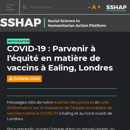
Diminuez la taille de la pol
Réinitialisez la t
Augmentez l
Passer au contenu
INFOGRAPHIE
COVID-19 : Parvenir à
l’équité en matière de
vaccins à Ealing, Londres
DOWNLOAD
Messages clés de notre
examen des preuves
et
note
d'information sur la réalisation de l'équité en matière de
vaccins contre la COVID-19
à Ealing et au nord-ouest de
Londres.
Pour agrandir, ouvrez l'image dans un nouvel onglet, ou