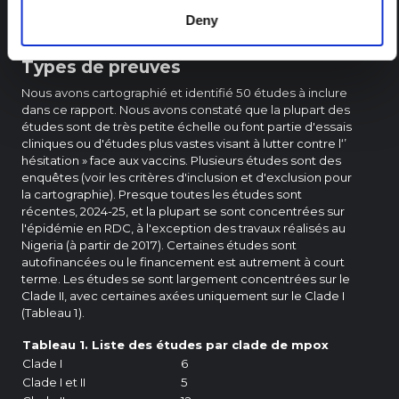
sciences sociales et
Deny
comportementales sur le mpox
Types de preuves
Nous avons cartographié et identifié 50 études à inclure
dans ce rapport. Nous avons constaté que la plupart des
études sont de très petite échelle ou font partie d'essais
cliniques ou d'études plus vastes visant à lutter contre l‘’
hésitation » face aux vaccins. Plusieurs études sont des
enquêtes (voir les critères d'inclusion et d'exclusion pour
la cartographie). Presque toutes les études sont
récentes, 2024-25, et la plupart se sont concentrées sur
l'épidémie en RDC, à l'exception des travaux réalisés au
Nigeria (à partir de 2017). Certaines études sont
autofinancées ou le financement est autrement à court
terme. Les études se sont largement concentrées sur le
Clade II, avec certaines axées uniquement sur le Clade I
(Tableau 1).
Tableau 1. Liste des études par clade de mpox
Clade I
6
Clade I et II
5