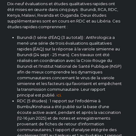
Dix-neuf évaluations et études qualitatives rapides ont
été mises en œuvre dans cinq pays : Burundi, RCA, RDC,
Kenya, Malawi, Rwanda et Ouganda. Deux études
supplémentaires sont en cours en RDC et au Libéria. Ces
études rapides comprennent :
Burundi (1 série d'ÉAQ (3 au total)) : Anthrologica a
mené une série de trois évaluations qualitatives
rapides (ÉAQ) sur la réponse à la variole simienne au
Burundi (24 sept - 25 mars). Ces travaux ont été
réalisés en coordination avec la Croix-Rouge du
Burundi et l'Institut National de Santé Publique (INSP)
afin de mieux comprendre les dynamiques
communautaires concernant le virus de la variole
simienne et les facteurs qui favorisent et empêchent
la transmission communautaire. Leur rapport
principal est publié.
ici
.
RDC (5 études) : 1 rapport sur l'infodémie à
Bumbu/Kinshasa a été publié sur la base d'une
écoute active avant, pendant et après la vaccination
(12-16 juin 2025) et de notes et enregistrements
provenant de fiches de retour d'information
communautaires, 1 rapport d'analyse intégrée des
épidémies (AIE) au Sankuru et 1 au Sud-Kivu, 1 rapport