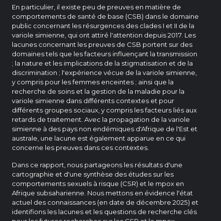
En particulier, il existe peu de preuves en matière de
comportements de santé de base (CSB) dans le domaine
public concernant les résurgences des clades I et II de la
variole simienne, qui ont attiré l'attention depuis 2017. Les
lacunes concernant les preuves de CSB portent sur des
domaines tels que les facteurs influençant la transmission
; la nature et les implications de la stigmatisation et de la
discrimination ; l'expérience vécue de la variole simienne,
y compris pour les femmes enceintes ; ainsi que la
recherche de soins et la gestion de la maladie pour la
variole simienne dans différents contextes et pour
différents groupes sociaux, y compris les facteurs liés aux
retards de traitement. Avec la propagation de la variole
simienne à des pays non endémiques d'Afrique de l'Est et
australe, une lacune est également apparue en ce qui
concerne les preuves dans ces contextes.
Dans ce rapport, nous partageons les résultats d'une
cartographie et d'une synthèse des études sur les
comportements sexuels à risque (CSR) et le mpox en
Afrique subsaharienne. Nous mettons en évidence l'état
actuel des connaissances (en date de décembre 2025) et
identifions les lacunes et les questions de recherche clés
pour les futures recherches sur les CSR et le mpox.