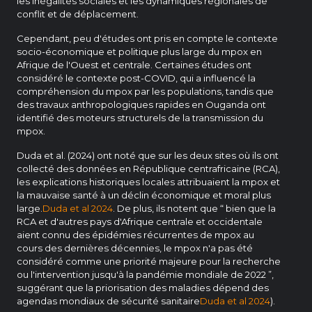
les inégalités sociales et les dynamiques régionales de
conflit et de déplacement.
Cependant, peu d'études ont pris en compte le contexte
socio-économique et politique plus large du mpox en
Afrique de l'Ouest et centrale. Certaines études ont
considéré le contexte post-COVID, qui a influencé la
compréhension du mpox par les populations, tandis que
des travaux anthropologiques rapides en Ouganda ont
identifié des moteurs structurels de la transmission du
mpox.
Duda et al. (2024) ont noté que sur les deux sites où ils ont
collecté des données en République centrafricaine (RCA),
les explications historiques locales attribuaient la mpox et
la mauvaise santé à un déclin économique et moral plus
large.
Duda et al 2024
. De plus, ils notent que “ bien que la
RCA et d'autres pays d'Afrique centrale et occidentale
aient connu des épidémies récurrentes de mpox au
cours des dernières décennies, le mpox n'a pas été
considéré comme une priorité majeure pour la recherche
ou l'intervention jusqu'à la pandémie mondiale de 2022 ”,
suggérant que la priorisation des maladies dépend des
agendas mondiaux de sécurité sanitaire
Duda et al 2024
).