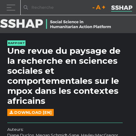
Diminuez la taille de la pol
Réinitialisez la t
Augmentez l
Passer au contenu
RAPPORT
Une revue du paysage de
la recherche en sciences
sociales et
comportementales sur le
mpox dans les contextes
africains
DOWNLOAD [EN]
Auteurs:
Diane Duclos, Megan Schmidt-Sane, Hayley MacGregor