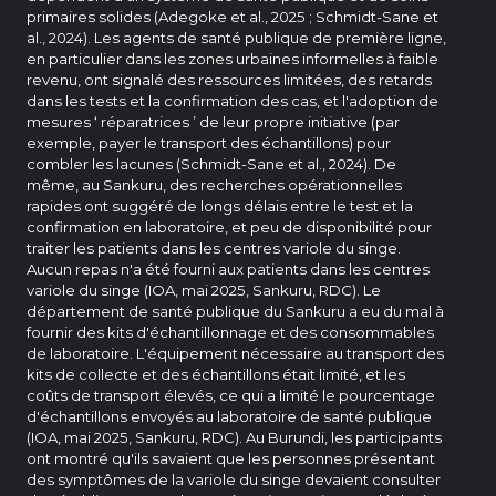
primaires solides (Adegoke et al., 2025 ; Schmidt-Sane et
al., 2024). Les agents de santé publique de première ligne,
en particulier dans les zones urbaines informelles à faible
revenu, ont signalé des ressources limitées, des retards
dans les tests et la confirmation des cas, et l'adoption de
mesures ‘ réparatrices ’ de leur propre initiative (par
exemple, payer le transport des échantillons) pour
combler les lacunes (Schmidt-Sane et al., 2024). De
même, au Sankuru, des recherches opérationnelles
rapides ont suggéré de longs délais entre le test et la
confirmation en laboratoire, et peu de disponibilité pour
traiter les patients dans les centres variole du singe.
Aucun repas n'a été fourni aux patients dans les centres
variole du singe (IOA, mai 2025, Sankuru, RDC). Le
département de santé publique du Sankuru a eu du mal à
fournir des kits d'échantillonnage et des consommables
de laboratoire. L'équipement nécessaire au transport des
kits de collecte et des échantillons était limité, et les
coûts de transport élevés, ce qui a limité le pourcentage
d'échantillons envoyés au laboratoire de santé publique
(IOA, mai 2025, Sankuru, RDC). Au Burundi, les participants
ont montré qu'ils savaient que les personnes présentant
des symptômes de la variole du singe devaient consulter